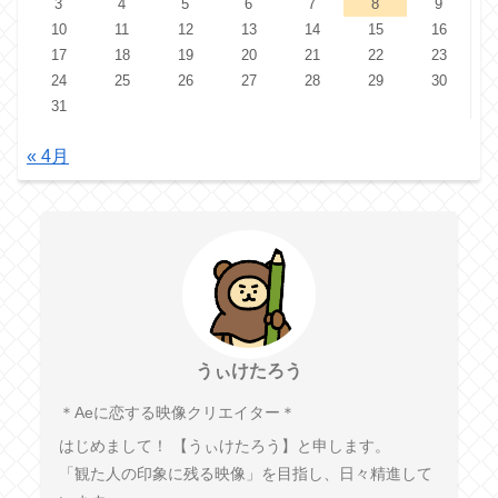
3
4
5
6
7
8
9
10
11
12
13
14
15
16
17
18
19
20
21
22
23
24
25
26
27
28
29
30
31
« 4月
うぃけたろう
︎＊︎Aeに恋する映像クリエイター＊
はじめまして！ 【うぃけたろう】と申します。
「観た人の印象に残る映像」を目指し、日々精進して