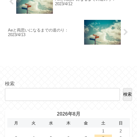
2023/4/12
Aeと両思いになるまでの道のり：
2023/4/13
検索
検索
2026年8月
月
火
水
木
金
土
日
1
2