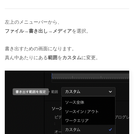
左上のメニューバーから、
ファイル
→
書き出し
→
メディア
を選択。
書き出すための画面になります。
真ん中あたりにある
範囲
を
カスタム
に変更。