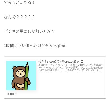
てみると…ある！
なんで？？？？？
ビジネス用にしか無いとか？
1時間くらい調べたけど分からず😂
ゆう ʕ๑•ɷ•๑ʔ♡ (@creayuf) on X
本日のやったことリスト📝・本業・Udemy スプシ基礎講座
Sec.3-26までスプシの「データ探索」がどこにあるかわか
らず1時間以上調べ、、、結局見つからず。右下のアイコ
ンがなくなって、メニューのツール内にあるはずなんだけ
ど…。ショートカッ...
x.com