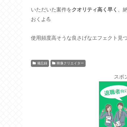
いただいた案件を
クオリティ高く早く
、
おくよ💪
使用頻度高そうな良さげなエフェクト見
備忘録
映像クリエイター
スポ