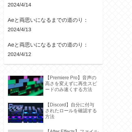
2024/4/14
Aeと両思いになるまでの道のり：
2024/4/13
Aeと両思いになるまでの道のり：
2024/4/12
【Premiere Pro】音声の
高さを変えずに再生スピ
ードのみ速くする方法
【Discord】自分に付与
されたロールを確認する
方法
【After Effects】ファイル