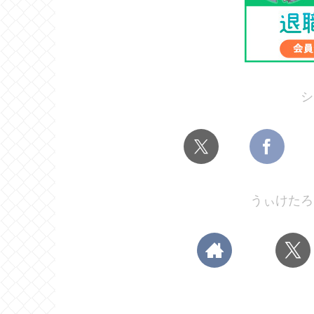
シ
うぃけたろ