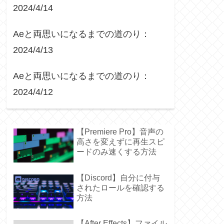
2024/4/14
Aeと両思いになるまでの道のり：
2024/4/13
Aeと両思いになるまでの道のり：
2024/4/12
【Premiere Pro】音声の
高さを変えずに再生スピ
ードのみ速くする方法
【Discord】自分に付与
されたロールを確認する
方法
【After Effects】ファイル