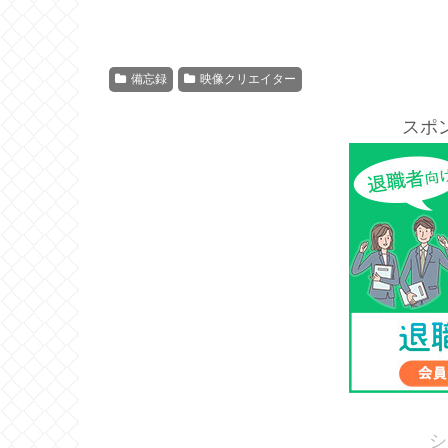
備忘録
映像クリエイター
スポ
シ