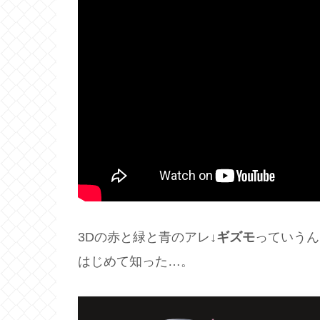
3Dの赤と緑と青のアレ↓
ギズモ
っていうん
はじめて知った…。