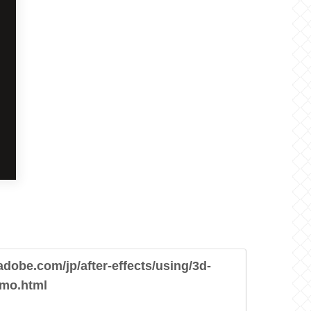
.adobe.com/jp/after-effects/using/3d-
zmo.html