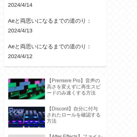
2024/4/14
Aeと両思いになるまでの道のり：
2024/4/13
Aeと両思いになるまでの道のり：
2024/4/12
【Premiere Pro】音声の
高さを変えずに再生スピ
ードのみ速くする方法
【Discord】自分に付与
されたロールを確認する
方法
【After Effects】ファイル