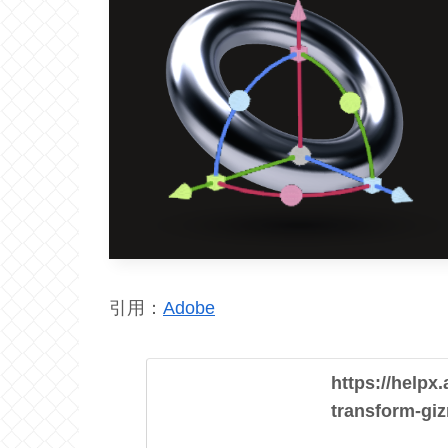
引用：
Adobe
https://helpx
transform-gi