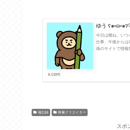
ゆう ʕ๑•ɷ•๑ʔ♡
今日は概ね、いつ
仕事、午後からはC
係のサイトで情報
こなしていくよ…
x.com
備忘録
映像クリエイター
スポ