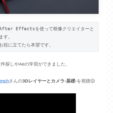
ter Effectsを使って映像クリエイターと
す。

お役に立てたら本望です。
件探しやAeの学習ができました。
ench
さんの
3Dレイヤーとカメラ-基礎-
を視聴😌