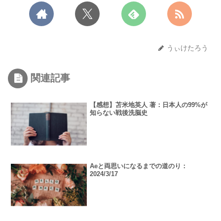
うぃけたろう
関連記事
【感想】苫米地英人 著：日本人の99%が
知らない戦後洗脳史
Aeと両思いになるまでの道のり：
2024/3/17