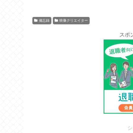
備忘録
映像クリエイター
スポ
シ