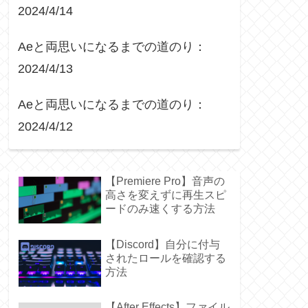
2024/4/14
Aeと両思いになるまでの道のり：
2024/4/13
Aeと両思いになるまでの道のり：
2024/4/12
【Premiere Pro】音声の
高さを変えずに再生スピ
ードのみ速くする方法
【Discord】自分に付与
されたロールを確認する
方法
【After Effects】ファイル