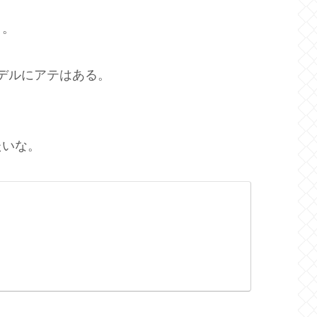
り。
デルにアテはある。
たいな。